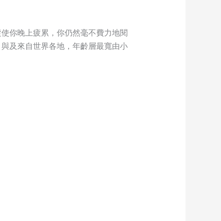
縱使你晚上疲累，你仍然毫不費力地閱
，與及來自世界各地，年齡層最寬由小