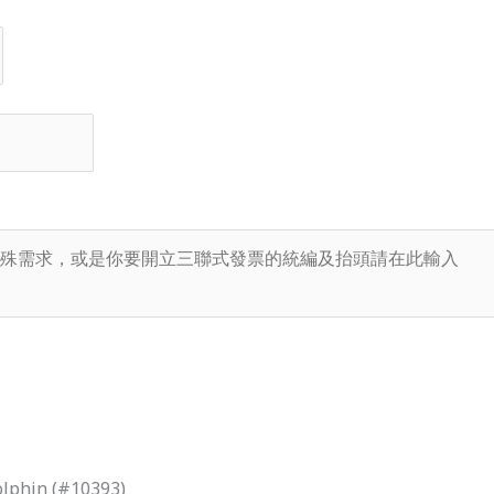
lphin (#10393)