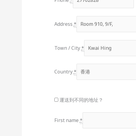
Phone
*
Address
*
Town / City
*
Country
*
運送到不同的地址？
First name
*