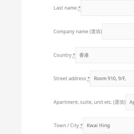
Last name
*
Company name (選填)
Country
*
Street address
*
Apartment, suite, unit etc. (選填)
Town / City
*