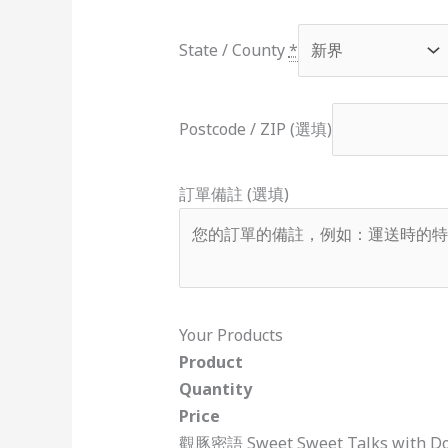
State / County
*
Postcode / ZIP (選填)
訂單備註 (選填)
Your Products
Product
Quantity
Price
觀豚密語 Sweet Sweet Talks with Do