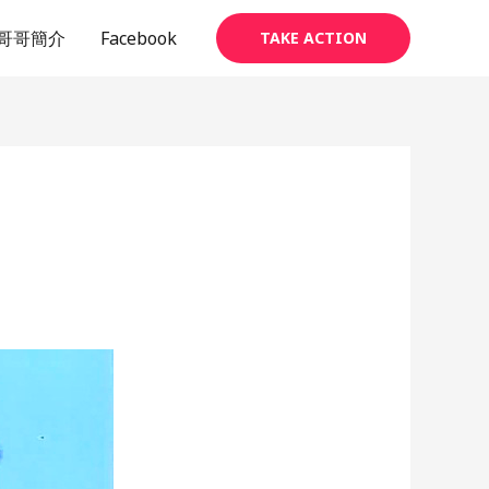
哥哥簡介
Facebook
TAKE ACTION