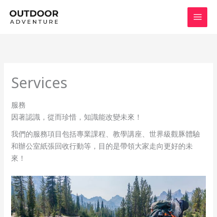
Skip
to
content
Services
服務
因著認識，從而珍惜，知識能改變未來！
我們的服務項目包括專業課程、教學講座、世界級觀豚體驗​
和辦公室紙張回收行動等，目的是帶領大家走向更好的未
來！​