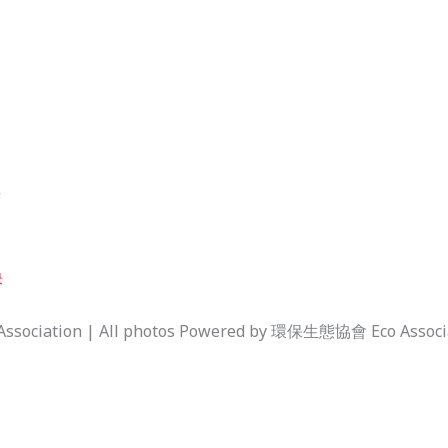
點
快
sociation | All photos Powered by 環保生態協會 Eco Associ